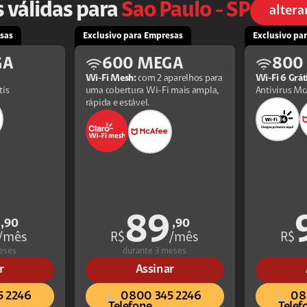
 válidas para
Sao Paulo - SP
altera
sas
Exclusivo para Empresas
Exclusivo pa
GA
600 MEGA
800
Wi-Fi Mesh:
com 2 aparelhos para
Wi-Fi 6 Grát
tis
uma cobertura Wi-Fi mais ampla,
Antivirus Mc
rápida e estável.
89
,90
,90
/mês
R$
/mês
R$
eses
durante 3 meses
r
Assinar
5 2246
0800 345 2246
08