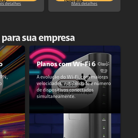
is detalhes
Mais detalhes
s para sua empresa
o
Planos com Wi-Fi 6
VPN,
A evolução do Wi-Fi, com maiores
o
velocidades, estabilidade e número
de dispositivos conectados
simultaneamente.