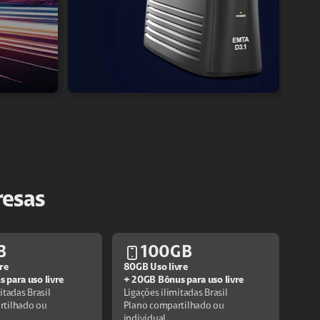
resas
B
100GB
re
80GB Uso livre
 para uso livre
+ 20GB Bônus para uso livre
itadas Brasil
Ligações ilimitadas Brasil
rtilhado ou
Plano compartilhado ou
individual