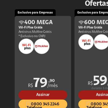
Ofertas
Exclusivo para Empresas
Exclusivo para Empre
400 MEGA
600 ME
Wi-Fi Plus Grátis
Wi-Fi Plus Grátis
Antivirus McAfee Grátis
Antivirus McAfee Grá
* Exclusivo no CNPJ
59
79
,90
R$
R$
/mês
durante 3 m
Assinar
Assina
0800 345 2246
0800 34