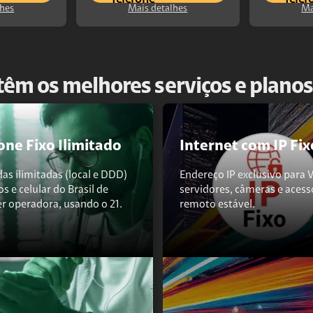
lhes
Mais detalhes
Ma
têm os melhores serviços e plano
one Fixo Ilimitado
Internet com IP Fix
s ilimitadas (local e DDD)
Endereço IP exclusivo para 
os e celular do Brasil de
servidores, câmeras e acess
r operadora, usando o 21.
remoto estável.