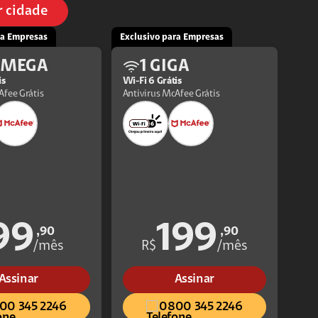
r cidade
ra Empresas
Exclusivo para Empresas
 MEGA
1 GIGA
is
Wi-Fi 6 Grátis
Afee Grátis
Antivirus McAfee Grátis
99
199
,90
,90
/mês
R$
/mês
Assinar
Assinar
00 345 2246
0800 345 2246