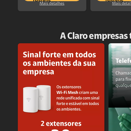
Mais detalhes
Mais deta
A Claro empresas 
Telef
Chamada
para fix
qualque