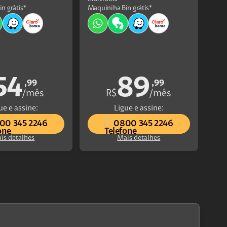
n grátis*
Maquiniha Bin grátis*
54
89
,99
,99
/mês
R$
/mês
ue e assine:
Ligue e assine:
00 345 2246
0800 345 2246
is detalhes
Mais detalhes