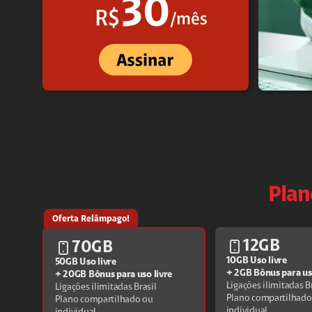
Plan
Oferta Relâmpago!
12GB
70GB
10GB Uso livre
50GB Uso livre
+ 2GB Bônus para uso
+ 20GB Bônus para uso livre
Ligações ilimitadas B
Ligações ilimitadas Brasil
Plano compartilhado
Plano compartilhado ou
individual