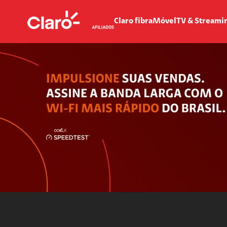
Claro fibra
Móvel
TV & Streami