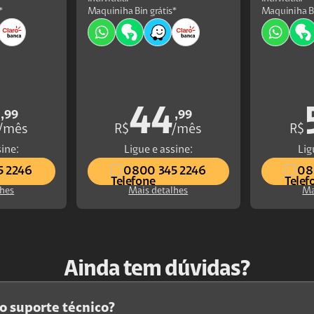
*
Maquiniha Bin grátis*
Maquiniha Bi
44
,99
,99
/mês
R$
/mês
R$
sine:
Ligue e assine:
Lig
5 2246
0800 345 2246
08
lhes
Mais detalhes
Ma
Ainda tem dúvidas?
o suporte técnico?