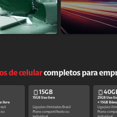
os de celular
completos para emp
15GB
40G
15GB Uso livre
25GB Uso liv
 livre
+ 15GB Bônus
rasil
Ligações ilimitadas Brasil
Ligações ilim
 ou
Plano compartilhado ou
Plano compa
individual
individual